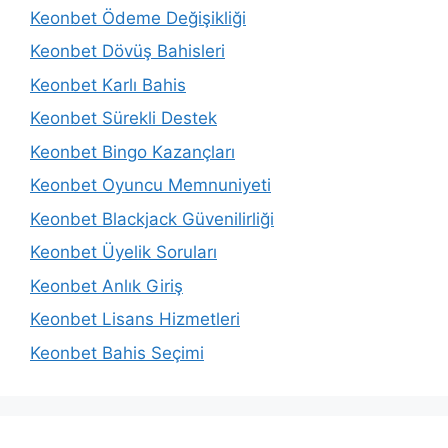
Keonbet Ödeme Değişikliği
Keonbet Dövüş Bahisleri
Keonbet Karlı Bahis
Keonbet Sürekli Destek
Keonbet Bingo Kazançları
Keonbet Oyuncu Memnuniyeti
Keonbet Blackjack Güvenilirliği
Keonbet Üyelik Soruları
Keonbet Anlık Giriş
Keonbet Lisans Hizmetleri
Keonbet Bahis Seçimi