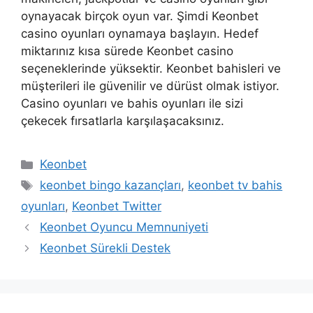
oynayacak birçok oyun var. Şimdi Keonbet
casino oyunları oynamaya başlayın. Hedef
miktarınız kısa sürede Keonbet casino
seçeneklerinde yüksektir. Keonbet bahisleri ve
müşterileri ile güvenilir ve dürüst olmak istiyor.
Casino oyunları ve bahis oyunları ile sizi
çekecek fırsatlarla karşılaşacaksınız.
Kategoriler
Keonbet
Etiketler
keonbet bingo kazançları
,
keonbet tv bahis
oyunları
,
Keonbet Twitter
Keonbet Oyuncu Memnuniyeti
Keonbet Sürekli Destek