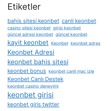
Etiketler
bahis sitesi keonbet
canli keonbet
casino sitesi keonbet
girisi keonbet
güncel adresi keonbet
güncel keonbet
kayit keonbet
Keonbet
keonbet adres
Keonbet Adresi
keonbet bahis sitesi
keonbet bonus
keonbet canli maç izle
Keonbet Canlı Destek
keonbet casino deneyimi
keonbet girisi
keonbet giris twitter