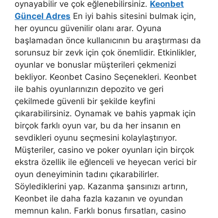
oynayabilir ve çok eğlenebilirsiniz.
Keonbet
Güncel Adres
En iyi bahis sitesini bulmak için,
her oyuncu güvenilir olanı arar. Oyuna
başlamadan önce kullanıcının bu araştırması da
sorunsuz bir zevk için çok önemlidir. Etkinlikler,
oyunlar ve bonuslar müşterileri çekmenizi
bekliyor. Keonbet Casino Seçenekleri. Keonbet
ile bahis oyunlarınızın depozito ve geri
çekilmede güvenli bir şekilde keyfini
çıkarabilirsiniz. Oynamak ve bahis yapmak için
birçok farklı oyun var, bu da her insanın en
sevdikleri oyunu seçmesini kolaylaştırıyor.
Müşteriler, casino ve poker oyunları için birçok
ekstra özellik ile eğlenceli ve heyecan verici bir
oyun deneyiminin tadını çıkarabilirler.
Söylediklerini yap. Kazanma şansınızı artırın,
Keonbet ile daha fazla kazanın ve oyundan
memnun kalın. Farklı bonus fırsatları, casino