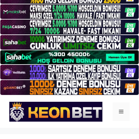
İçeriğe
atla
Menü