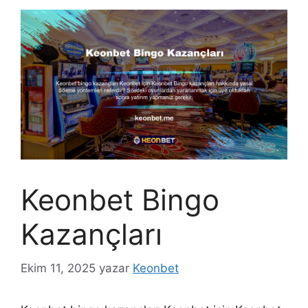
Keonbet Bingo
Kazançları
Ekim 11, 2025
yazar
Keonbet