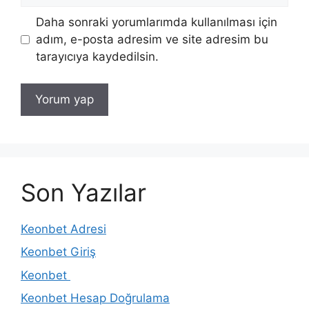
Daha sonraki yorumlarımda kullanılması için
adım, e-posta adresim ve site adresim bu
tarayıcıya kaydedilsin.
Son Yazılar
Keonbet Adresi
Keonbet Giriş
Keonbet
Keonbet Hesap Doğrulama