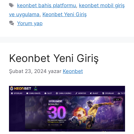
Etiketler
keonbet bahis platformu
,
keonbet mobil giriş
ve uygulama
,
Keonbet Yeni Giriş
Yorum yap
Keonbet Yeni Giriş
Şubat 23, 2024
yazar
Keonbet