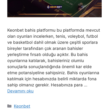
Keonbet bahis platformu bu platformda mevcut
olan oyunları incelerken, tenis, voleybol, futbol
ve basketbol dahil olmak üzere çeşitli sporlara
bireyler tarafından çok aranan bahisler
yerleştirme fırsatı olduğu açıktır. Bu bahis
oyunlarına katılarak, bahisleriniz olumlu
sonuçlarla sonuçlandığında önemli kar elde
etme potansiyeline sahipsiniz. Bahis oyunlarına
katılmak için hesabınızda belirli miktarda fona
sahip olmanız gerekir. Hesabınıza para …
Devamını oku
Kategoriler
Keonbet