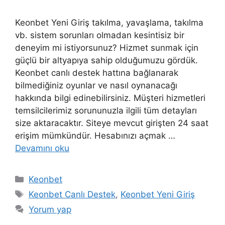
Keonbet Yeni Giriş takılma, yavaşlama, takılma
vb. sistem sorunları olmadan kesintisiz bir
deneyim mi istiyorsunuz? Hizmet sunmak için
güçlü bir altyapıya sahip olduğumuzu gördük.
Keonbet canlı destek hattına bağlanarak
bilmediğiniz oyunlar ve nasıl oynanacağı
hakkında bilgi edinebilirsiniz. Müşteri hizmetleri
temsilcilerimiz sorununuzla ilgili tüm detayları
size aktaracaktır. Siteye mevcut girişten 24 saat
erişim mümkündür. Hesabınızı açmak …
Devamını oku
Kategoriler
Keonbet
Etiketler
Keonbet Canlı Destek
,
Keonbet Yeni Giriş
Yorum yap