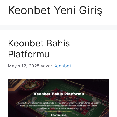
Keonbet Yeni Giriş
Keonbet Bahis
Platformu
Mayıs 12, 2025
yazar
Keonbet