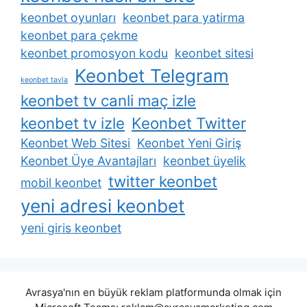
keonbet oyunları
keonbet para yatirma
keonbet para çekme
keonbet promosyon kodu
keonbet sitesi
Keonbet Telegram
keonbet tavla
keonbet tv canli maç izle
keonbet tv izle
Keonbet Twitter
Keonbet Web Sitesi
Keonbet Yeni Giriş
Keonbet Üye Avantajları
keonbet üyelik
twitter keonbet
mobil keonbet
yeni adresi keonbet
yeni giris keonbet
Avrasya'nın en büyük reklam platformunda olmak için