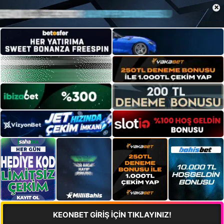
×
KEONBET GİRİŞ İÇİN TIKLAYINIZ!