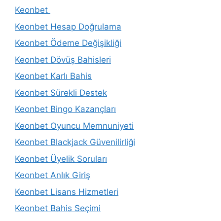
Keonbet
Keonbet Hesap Doğrulama
Keonbet Ödeme Değişikliği
Keonbet Dövüş Bahisleri
Keonbet Karlı Bahis
Keonbet Sürekli Destek
Keonbet Bingo Kazançları
Keonbet Oyuncu Memnuniyeti
Keonbet Blackjack Güvenilirliği
Keonbet Üyelik Soruları
Keonbet Anlık Giriş
Keonbet Lisans Hizmetleri
Keonbet Bahis Seçimi