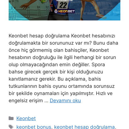
Keonbet hesap doğrulama Keonbet hesabınızı
doğrulamakta bir sorununuz var mı? Bunu daha
önce hiç görmemiş olan bahisçiler, Keonbet
hesabının doğruluğu ile ilgili herhangi bir sorun
olup olmayacağından emin değiller. Spora
bahse girecek gerçek bir kişi olduğunuzu
kanıtlamanız gerekir. Bu açıklama, bahis
tutkunlarının bahis oyunu ortamında sorunsuz
bir şekilde oynamaları için yapılmıştır. Hızlı ve
engelsiz erişim …
Devamını oku
Kategoriler
Keonbet
Etiketler
keonbet bonus
,
keonbet hesap doğrulama
,