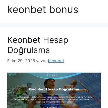
keonbet bonus
Keonbet Hesap
Doğrulama
Ekim 29, 2025
yazar
Keonbet