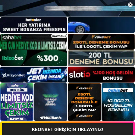
×
KEONBET GİRİŞ İÇİN TIKLAYINIZ!