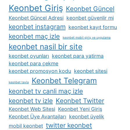
Keonbet Giriş
Keonbet Güncel
Keonbet Güncel Adresi
keonbet güvenlir mi
keonbet instagram
keonbet kayıt formu
keonbet maç izle
keonbet mobil giriş ve uygulama
keonbet nasil bir site
keonbet oyunları
keonbet para yatirma
keonbet para çekme
keonbet promosyon kodu
keonbet sitesi
Keonbet Telegram
keonbet tavla
keonbet tv canli maç izle
keonbet tv izle
Keonbet Twitter
Keonbet Web Sitesi
Keonbet Yeni Giriş
Keonbet Üye Avantajları
keonbet üyelik
twitter keonbet
mobil keonbet