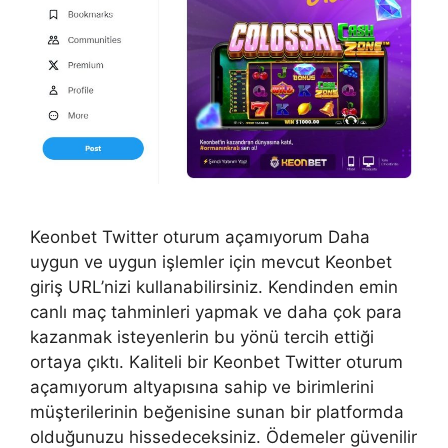
Keonbet Twitter oturum açamıyorum Daha
uygun ve uygun işlemler için mevcut Keonbet
giriş URL’nizi kullanabilirsiniz. Kendinden emin
canlı maç tahminleri yapmak ve daha çok para
kazanmak isteyenlerin bu yönü tercih ettiği
ortaya çıktı. Kaliteli bir Keonbet Twitter oturum
açamıyorum altyapısına sahip ve birimlerini
müşterilerinin beğenisine sunan bir platformda
olduğunuzu hissedeceksiniz. Ödemeler güvenilir