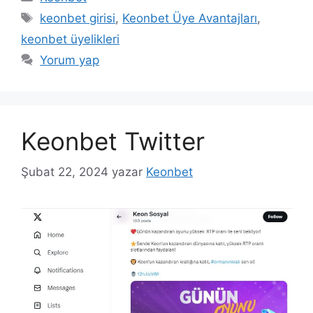
Etiketler
keonbet girisi
,
Keonbet Üye Avantajları
,
keonbet üyelikleri
Yorum yap
Keonbet Twitter
Şubat 22, 2024
yazar
Keonbet