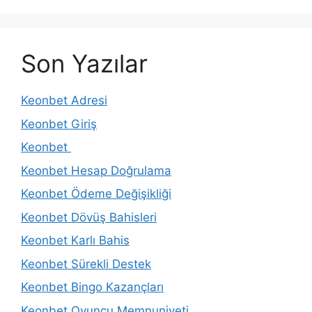
Son Yazılar
Keonbet Adresi
Keonbet Giriş
Keonbet
Keonbet Hesap Doğrulama
Keonbet Ödeme Değişikliği
Keonbet Dövüş Bahisleri
Keonbet Karlı Bahis
Keonbet Sürekli Destek
Keonbet Bingo Kazançları
Keonbet Oyuncu Memnuniyeti