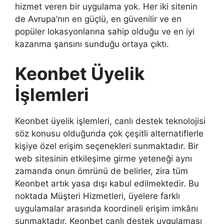
hizmet veren bir uygulama yok. Her iki sitenin
de Avrupa’nın en güçlü, en güvenilir ve en
popüler lokasyonlarına sahip olduğu ve en iyi
kazanma şansını sunduğu ortaya çıktı.
Keonbet Üyelik
İşlemleri
Keonbet üyelik işlemleri, canlı destek teknolojisi
söz konusu olduğunda çok çeşitli alternatiflerle
kişiye özel erişim seçenekleri sunmaktadır. Bir
web sitesinin etkileşime girme yeteneği aynı
zamanda onun ömrünü de belirler, zira tüm
Keonbet artık yasa dışı kabul edilmektedir. Bu
noktada Müşteri Hizmetleri, üyelere farklı
uygulamalar arasında koordineli erişim imkânı
sunmaktadır. Keonbet canlı destek uygulaması