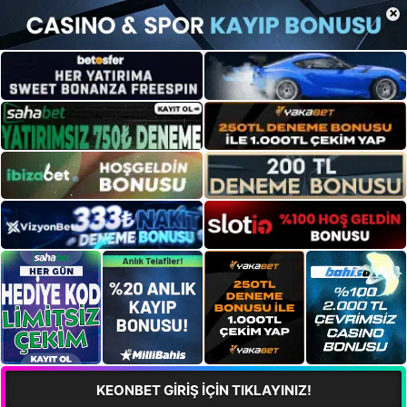
×
KEONBET GİRİŞ İÇİN TIKLAYINIZ!