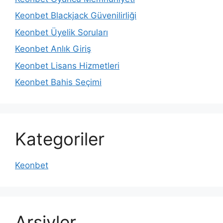
Keonbet Blackjack Güvenilirliği
Keonbet Üyelik Soruları
Keonbet Anlık Giriş
Keonbet Lisans Hizmetleri
Keonbet Bahis Seçimi
Kategoriler
Keonbet
Arşivler