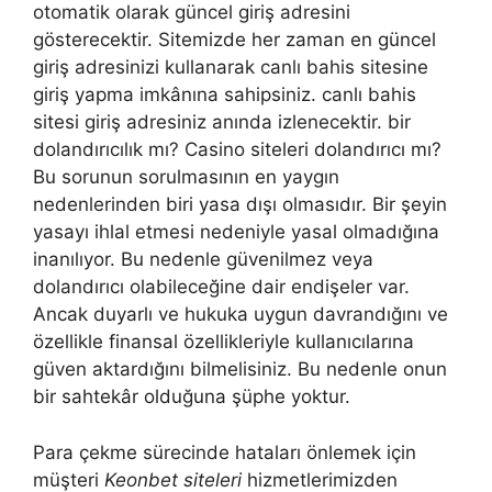
otomatik olarak güncel giriş adresini
gösterecektir. Sitemizde her zaman en güncel
giriş adresinizi kullanarak canlı bahis sitesine
giriş yapma imkânına sahipsiniz. canlı bahis
sitesi giriş adresiniz anında izlenecektir. bir
dolandırıcılık mı? Casino siteleri dolandırıcı mı?
Bu sorunun sorulmasının en yaygın
nedenlerinden biri yasa dışı olmasıdır. Bir şeyin
yasayı ihlal etmesi nedeniyle yasal olmadığına
inanılıyor. Bu nedenle güvenilmez veya
dolandırıcı olabileceğine dair endişeler var.
Ancak duyarlı ve hukuka uygun davrandığını ve
özellikle finansal özellikleriyle kullanıcılarına
güven aktardığını bilmelisiniz. Bu nedenle onun
bir sahtekâr olduğuna şüphe yoktur.
Para çekme sürecinde hataları önlemek için
müşteri
Keonbet siteleri
hizmetlerimizden