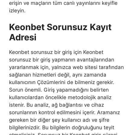
erişin ve maçların tüm canlı yayınlarını keyifle
izleyin.
Keonbet Sorunsuz Kayıt
Adresi
Keonbet sorunsuz bir giriş için Keonbet
sorunsuz bir giriş yapmanın avantajlarından
yararlanmak için, yalnızca web sitesi tarafından
sağlanan hizmetleri değil, aynı zamanda
kullanıcının Çözümlerini de bilmeniz gerekir.
Sorun önemli. Giriş yapamadığını belirten
kullanıcılardan öncelikle metodolojik analiz
istenir. Bu analiz, ağ bağlantısı ve cihaz
sorunlarının kontrol edilmesini içerir. Aramanız
gereken bir diğer şey kullanıcı adı ve şifre
bilgilerinizdir. Bu bilgilerin doğruluğunu teyit