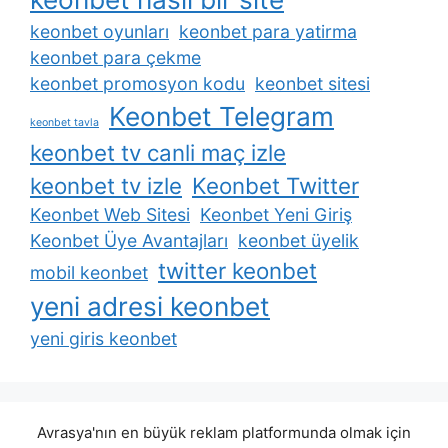
keonbet oyunları
keonbet para yatirma
keonbet para çekme
keonbet promosyon kodu
keonbet sitesi
Keonbet Telegram
keonbet tavla
keonbet tv canli maç izle
keonbet tv izle
Keonbet Twitter
Keonbet Web Sitesi
Keonbet Yeni Giriş
Keonbet Üye Avantajları
keonbet üyelik
twitter keonbet
mobil keonbet
yeni adresi keonbet
yeni giris keonbet
Avrasya'nın en büyük reklam platformunda olmak için