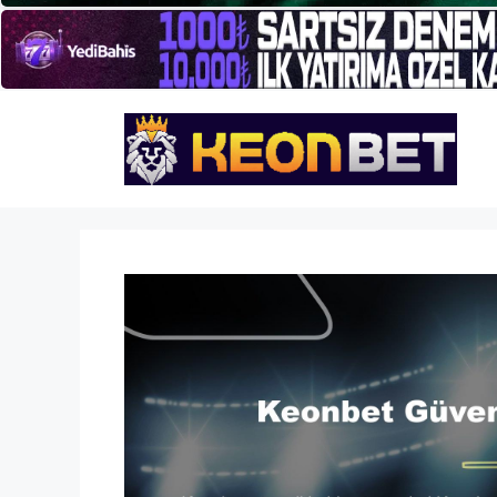
İçeriğe
atla