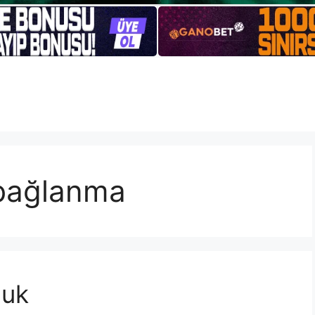
 bağlanma
luk