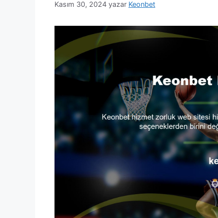
Kasım 30, 2024
yazar
Keonbet