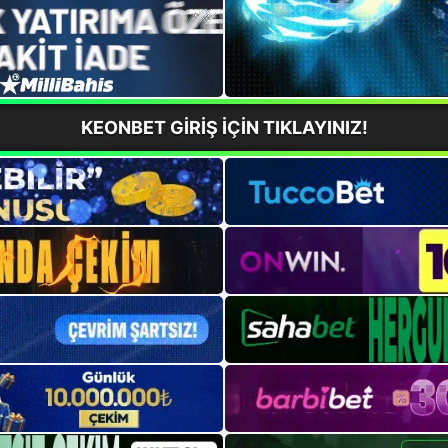
KEONBET GİRİŞ İÇİN TIKLAYINIZ!