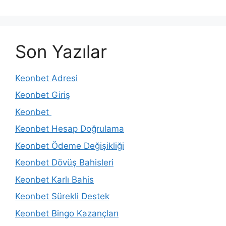
Son Yazılar
Keonbet Adresi
Keonbet Giriş
Keonbet
Keonbet Hesap Doğrulama
Keonbet Ödeme Değişikliği
Keonbet Dövüş Bahisleri
Keonbet Karlı Bahis
Keonbet Sürekli Destek
Keonbet Bingo Kazançları