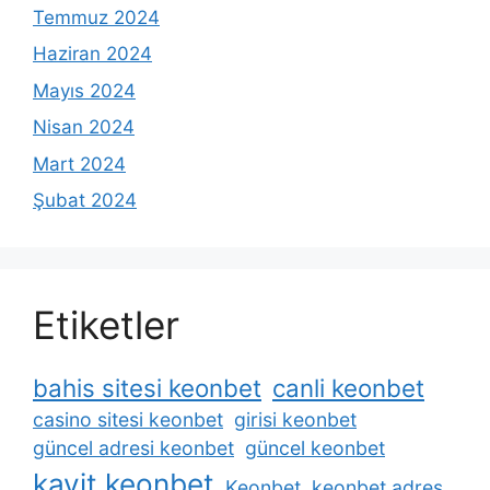
Temmuz 2024
Haziran 2024
Mayıs 2024
Nisan 2024
Mart 2024
Şubat 2024
Etiketler
bahis sitesi keonbet
canli keonbet
casino sitesi keonbet
girisi keonbet
güncel adresi keonbet
güncel keonbet
kayit keonbet
Keonbet
keonbet adres