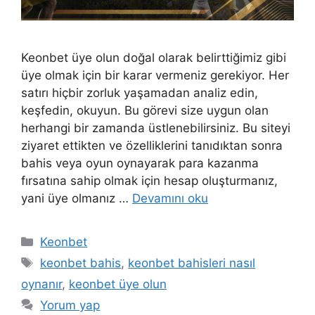
Keonbet üye olun doğal olarak belirttiğimiz gibi
üye olmak için bir karar vermeniz gerekiyor. Her
satırı hiçbir zorluk yaşamadan analiz edin,
keşfedin, okuyun. Bu görevi size uygun olan
herhangi bir zamanda üstlenebilirsiniz. Bu siteyi
ziyaret ettikten ve özelliklerini tanıdıktan sonra
bahis veya oyun oynayarak para kazanma
fırsatına sahip olmak için hesap oluşturmanız,
yani üye olmanız …
Devamını oku
Kategoriler
Keonbet
Etiketler
keonbet bahis
,
keonbet bahisleri nasıl
oynanır
,
keonbet üye olun
Yorum yap