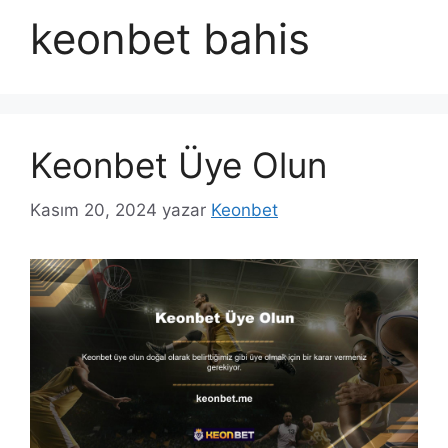
keonbet bahis
Keonbet Üye Olun
Kasım 20, 2024
yazar
Keonbet