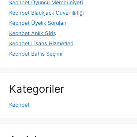
Keonbet Oyuncu Memnuniyeti
Keonbet Blackjack Güvenilirliği
Keonbet Üyelik Soruları
Keonbet Anlık Giriş
Keonbet Lisans Hizmetleri
Keonbet Bahis Seçimi
Kategoriler
Keonbet