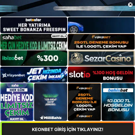
×
KEONBET GİRİŞ İÇİN TIKLAYINIZ!