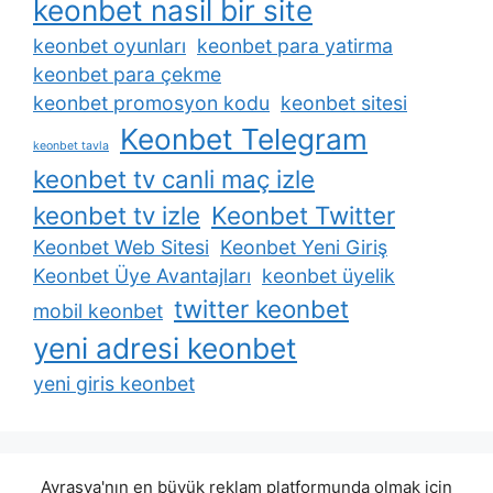
keonbet nasil bir site
keonbet oyunları
keonbet para yatirma
keonbet para çekme
keonbet promosyon kodu
keonbet sitesi
Keonbet Telegram
keonbet tavla
keonbet tv canli maç izle
keonbet tv izle
Keonbet Twitter
Keonbet Web Sitesi
Keonbet Yeni Giriş
Keonbet Üye Avantajları
keonbet üyelik
twitter keonbet
mobil keonbet
yeni adresi keonbet
yeni giris keonbet
Avrasya'nın en büyük reklam platformunda olmak için