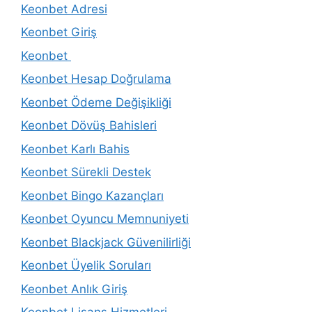
Keonbet Adresi
Keonbet Giriş
Keonbet
Keonbet Hesap Doğrulama
Keonbet Ödeme Değişikliği
Keonbet Dövüş Bahisleri
Keonbet Karlı Bahis
Keonbet Sürekli Destek
Keonbet Bingo Kazançları
Keonbet Oyuncu Memnuniyeti
Keonbet Blackjack Güvenilirliği
Keonbet Üyelik Soruları
Keonbet Anlık Giriş