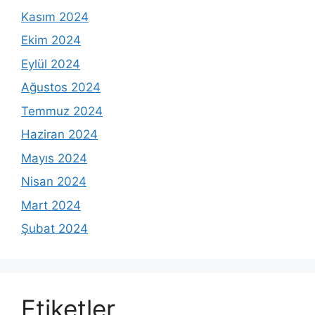
Kasım 2024
Ekim 2024
Eylül 2024
Ağustos 2024
Temmuz 2024
Haziran 2024
Mayıs 2024
Nisan 2024
Mart 2024
Şubat 2024
Etiketler