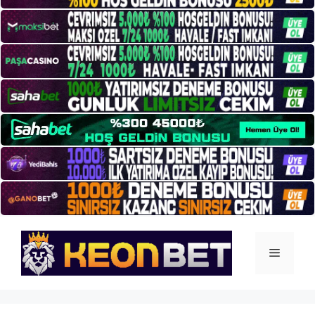
İçeriğe
atla
Menü