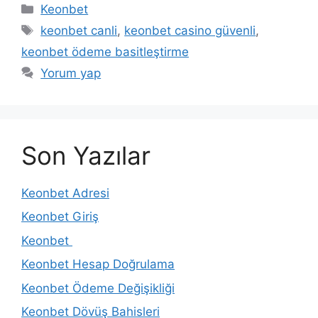
Kategoriler
Keonbet
Etiketler
keonbet canli
,
keonbet casino güvenli
,
keonbet ödeme basitleştirme
Yorum yap
Son Yazılar
Keonbet Adresi
Keonbet Giriş
Keonbet
Keonbet Hesap Doğrulama
Keonbet Ödeme Değişikliği
Keonbet Dövüş Bahisleri