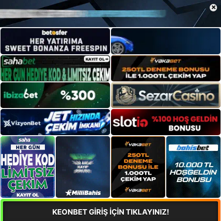
×
KEONBET GİRİŞ İÇİN TIKLAYINIZ!