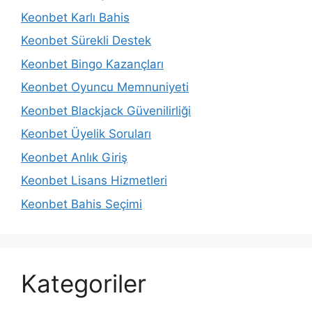
Keonbet Karlı Bahis
Keonbet Sürekli Destek
Keonbet Bingo Kazançları
Keonbet Oyuncu Memnuniyeti
Keonbet Blackjack Güvenilirliği
Keonbet Üyelik Soruları
Keonbet Anlık Giriş
Keonbet Lisans Hizmetleri
Keonbet Bahis Seçimi
Kategoriler