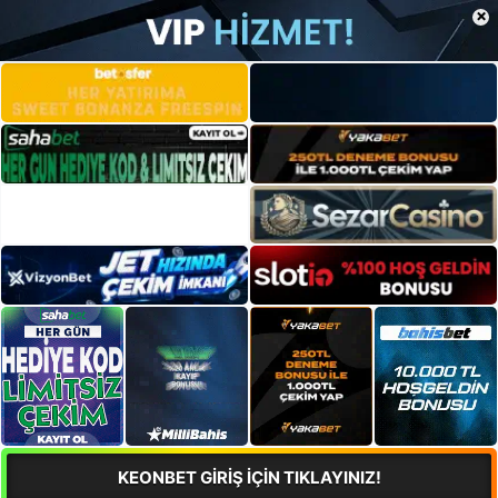
×
KEONBET GİRİŞ İÇİN TIKLAYINIZ!