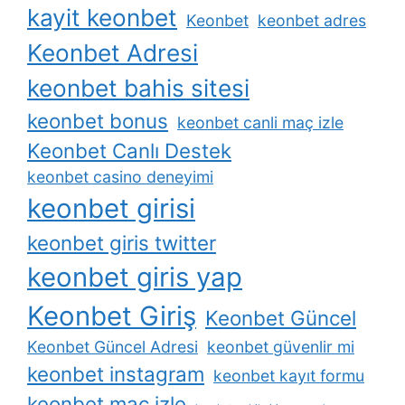
kayit keonbet
Keonbet
keonbet adres
Keonbet Adresi
keonbet bahis sitesi
keonbet bonus
keonbet canli maç izle
Keonbet Canlı Destek
keonbet casino deneyimi
keonbet girisi
keonbet giris twitter
keonbet giris yap
Keonbet Giriş
Keonbet Güncel
Keonbet Güncel Adresi
keonbet güvenlir mi
keonbet instagram
keonbet kayıt formu
keonbet maç izle