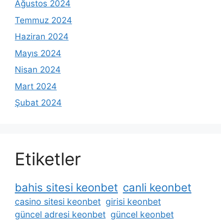
Ağustos 2024
Temmuz 2024
Haziran 2024
Mayıs 2024
Nisan 2024
Mart 2024
Şubat 2024
Etiketler
bahis sitesi keonbet
canli keonbet
casino sitesi keonbet
girisi keonbet
güncel adresi keonbet
güncel keonbet