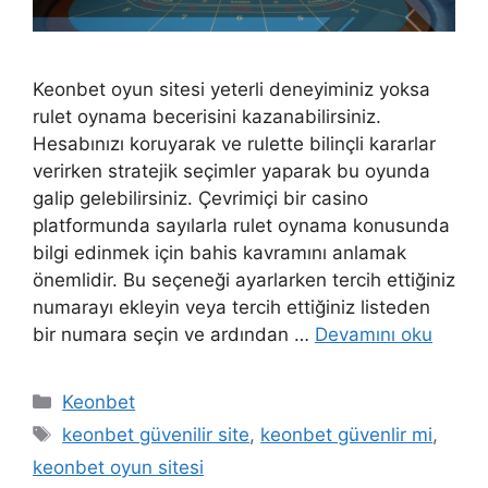
Keonbet oyun sitesi yeterli deneyiminiz yoksa
rulet oynama becerisini kazanabilirsiniz.
Hesabınızı koruyarak ve rulette bilinçli kararlar
verirken stratejik seçimler yaparak bu oyunda
galip gelebilirsiniz. Çevrimiçi bir casino
platformunda sayılarla rulet oynama konusunda
bilgi edinmek için bahis kavramını anlamak
önemlidir. Bu seçeneği ayarlarken tercih ettiğiniz
numarayı ekleyin veya tercih ettiğiniz listeden
bir numara seçin ve ardından …
Devamını oku
Kategoriler
Keonbet
Etiketler
keonbet güvenilir site
,
keonbet güvenlir mi
,
keonbet oyun sitesi