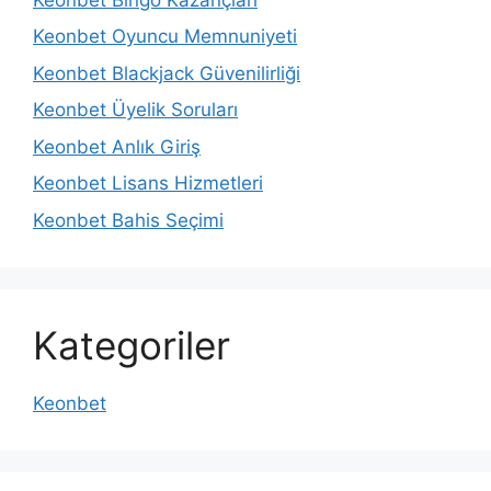
Keonbet Oyuncu Memnuniyeti
Keonbet Blackjack Güvenilirliği
Keonbet Üyelik Soruları
Keonbet Anlık Giriş
Keonbet Lisans Hizmetleri
Keonbet Bahis Seçimi
Kategoriler
Keonbet