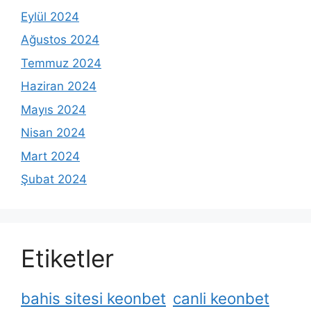
Eylül 2024
Ağustos 2024
Temmuz 2024
Haziran 2024
Mayıs 2024
Nisan 2024
Mart 2024
Şubat 2024
Etiketler
bahis sitesi keonbet
canli keonbet