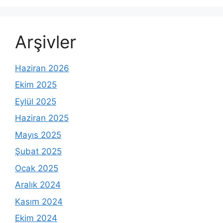
Arşivler
Haziran 2026
Ekim 2025
Eylül 2025
Haziran 2025
Mayıs 2025
Şubat 2025
Ocak 2025
Aralık 2024
Kasım 2024
Ekim 2024