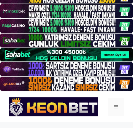
İçeriğe
atla
Menü