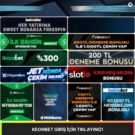
×
KEONBET GİRİŞ İÇİN TIKLAYINIZ!