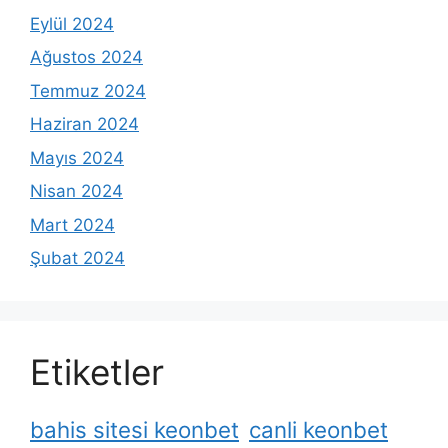
Eylül 2024
Ağustos 2024
Temmuz 2024
Haziran 2024
Mayıs 2024
Nisan 2024
Mart 2024
Şubat 2024
Etiketler
bahis sitesi keonbet
canli keonbet